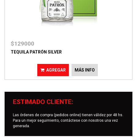
$129000
TEQUILA PATRÓN SILVER
AGREGAR
MÁS INFO
ESTIMADO CLIENTE:
Las órdenes de compra (pedidos online) tienen válidez por 48 hs.
Para un mejor seguimiento, contáctese con nosotros una vez
generada.